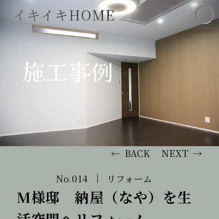
イキイキHOME
施工事例
注文住宅
i-style Line Up
BACK
NEXT
Arie Line Up
014
リフォーム
M様邸 納屋（なや）を生
活空間へリフォーム